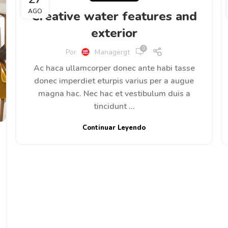
AGO
Creative water features and
exterior
0
Por
Managergt
Ac haca ullamcorper donec ante habi tasse
donec imperdiet eturpis varius per a augue
magna hac. Nec hac et vestibulum duis a
tincidunt ...
Continuar Leyendo