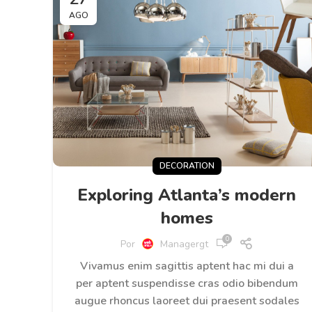
AGO
DECORATION
Exploring Atlanta’s modern
homes
0
Por
Managergt
Vivamus enim sagittis aptent hac mi dui a
per aptent suspendisse cras odio bibendum
augue rhoncus laoreet dui praesent sodales