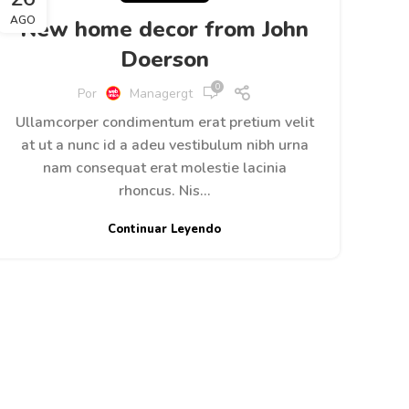
AGO
New home decor from John
Doerson
0
Por
Managergt
Ullamcorper condimentum erat pretium velit
at ut a nunc id a adeu vestibulum nibh urna
nam consequat erat molestie lacinia
rhoncus. Nis...
Continuar Leyendo