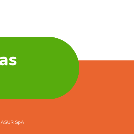
as
RASUR SpA