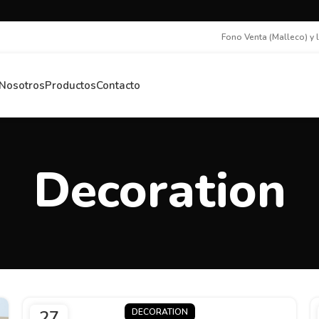
Fono Venta (Malleco) y 
Nosotros
Productos
Contacto
Decoration
27
DECORATION