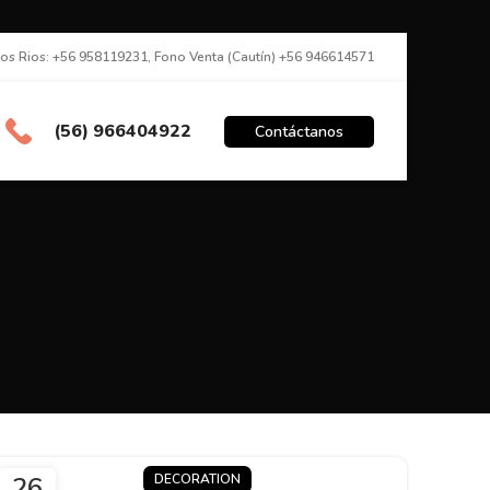
los Rios: +56 958119231, Fono Venta (Cautín) +56 946614571
(56) 966404922
Contáctanos
26
DECORATION