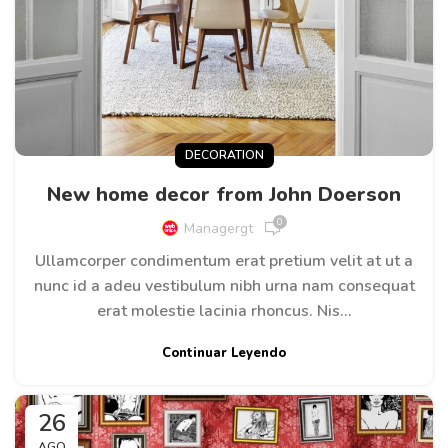
DECORATION
New home decor from John Doerson
0
Managergt
Ullamcorper condimentum erat pretium velit at ut a
nunc id a adeu vestibulum nibh urna nam consequat
erat molestie lacinia rhoncus. Nis...
Continuar Leyendo
26
AGO