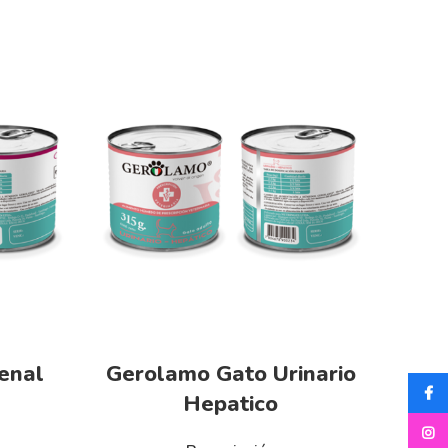
enal
Gerolamo Gato Urinario
Faceb
Hepatico
Insta