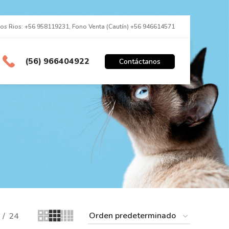
los Rios: +56 958119231, Fono Venta (Cautín) +56 946614571
(56) 966404922
Contáctanos
24