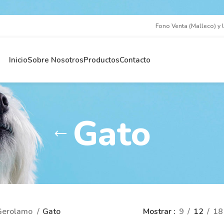
Fono Venta (Malleco) y 
Inicio
Sobre Nosotros
Productos
Contacto
Gato
Gerolamo
Gato
Mostrar
9
12
18