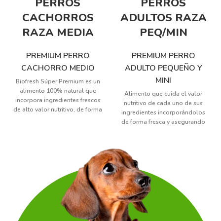
PERROS
PERROS
CACHORROS
ADULTOS RAZA
RAZA MEDIA
PEQ/MIN
PREMIUM PERRO
PREMIUM PERRO
CACHORRO MEDIO
ADULTO PEQUEÑO Y
MINI
Biofresh Súper Premium es un
alimento 100% natural que
Alimento que cuida el valor
incorpora ingredientes frescos
nutritivo de cada uno de sus
de alto valor nutritivo, de forma
ingredientes incorporándolos
completa y equilibrada,
de forma fresca y asegurando
optimizando el desarrollo de
una máxima disponibilidad. La
cachorros. Con alta inclusión
alta inclusión de componentes
de carnes frescas, proteína de
de origen animal, asociado al
alto valor biológico y gran
aporte nutricional de frutas,
digestibilidad; acompañado
verduras, legumbres y granos
de frutas, verduras, legumbres
nobles proporciona la dieta
frescas y con granos nobles en
ideal para carnívoros
cantidades óptimas. Adaptado
facultativos. Biofresh Súper
a las necesidades nutricionales
Premium es altamente
de cachorros de razas
palatable, diseñado para