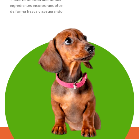
considerando las
ingredientes incorporándolos
particularidades de estas razas
de forma fresca y asegurando
como el cuidado articular y la
una máxima disponibilidad. La
mantención del peso ideal,
alta inclusión de componentes
siempre con la utilización de
de origen animal, asociado al
ingredientes de alta calidad
aporte nutricional de frutas,
para garantizar el aporte de
verduras, legumbres y granos
cada nutriente. Además, con la
nobles proporciona la dieta
adición de prebióticos y
ideal para carnívoros
moduladores fecales estimula
facultativos. Biofresh Súper
las defensas naturales y
Premium es altamente
favorece la salud digestiva.
palatable, diseñado para
perros adultos de raza
pequeña, adaptado a sus
requerimientos nutricionales.