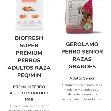
BIOFRESH
GEROLAMO
SUPER
PERRO SENIOR
PREMIUM
RAZAS
PERROS
GRANDES
ADULTOS RAZA
PEQ/MIN
Adulto Senior
Gerolamo Senior para razas
PREMIUM PERRO
medianas y grandes es un
ADULTO PEQUEÑO Y
alimento completo y
MINI
balanceado elaborado para
cuidar las necesidades que se
Alimento que cuida el valor
presentan en esta etapa
nutritivo de cada uno de sus