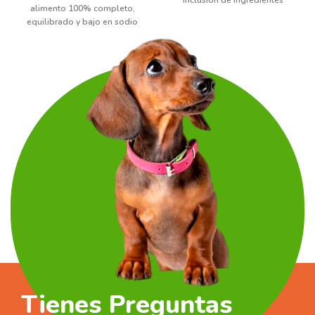
inclusión de ingredientes
alimento 100% completo,
altamente digestibles, el
equilibrado y bajo en sodio
cuidado del peso ideal, la gran
que promueve la salud de las
concentración de antioxidantes
mascotas. El sabor carne en
para evitar el envejecimiento
salsa, es cocinado al vapor,
celular y la preservación de
muy sabroso, la opción
características propias de la
perfecta para su perro. Todo
juventud tales como músculos
para que disfrute de una
fuertes, pelaje sano, agilidad
comida segura, completa y
mental y salud digestiva, renal
saludable.
y cardíaca, hace a Biofresh
Súper Premium la dieta ideal
para esta etapa. Croquetas de
fácil ruptura y de tamaño
diseñado especialmente para
razas medianas.
Tienes Preguntas